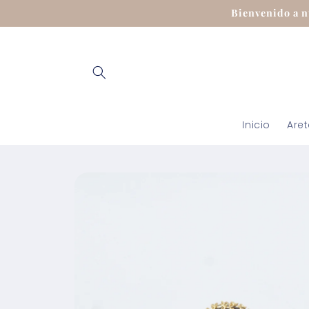
Ir
Bienvenido a n
directamente
al contenido
Inicio
Are
Ir
directamente
a la
información
del producto