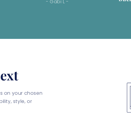
- Gabi L -
ext
cus on your chosen
lity, style, or