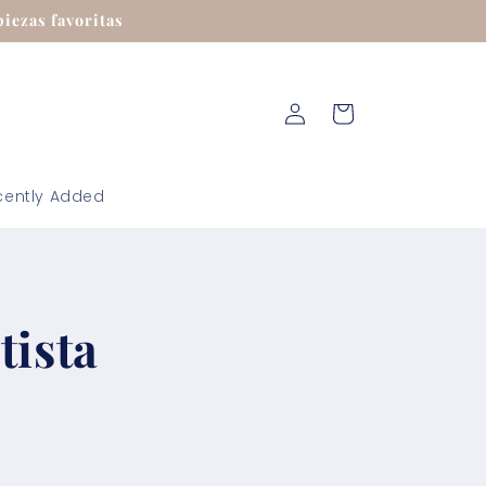
iezas favoritas
Iniciar
Carrito
sesión
cently Added
tista