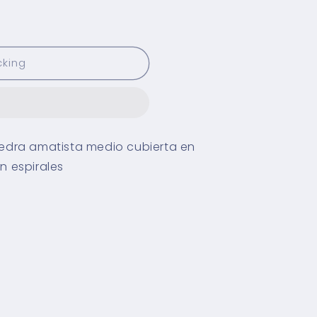
cking
piedra amatista medio cubierta en
 espirales