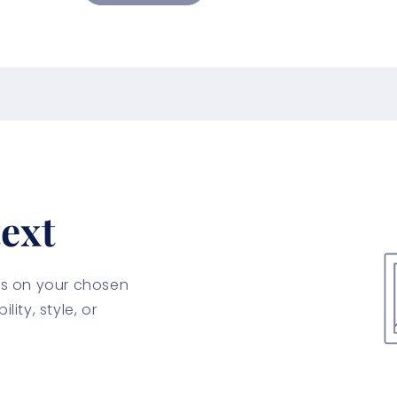
ext
cus on your chosen
lity, style, or