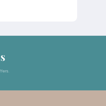
ls
fers.