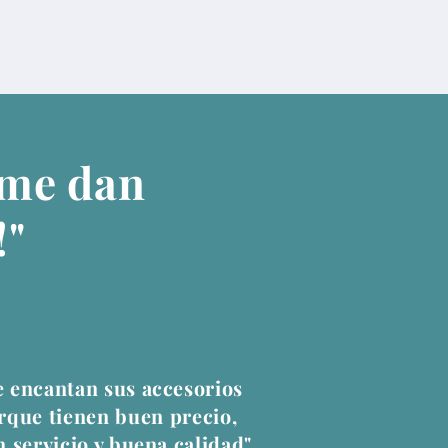
 me dan
!"
 encantan sus accesorios
rque tienen buen precio,
 servicio y buena calidad"