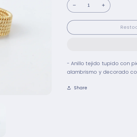
Reducir
Aumentar
cantidad
cantidad
para
para
Resto
Anillo
Anillo
Amatista
Amatista
- Anillo tejido tupido con 
alambrismo y decorado con
Share