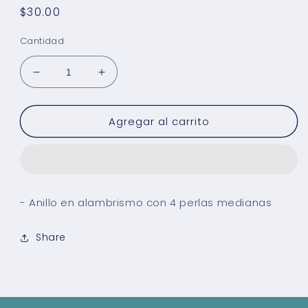
Precio
$30.00
habitual
Cantidad
Reducir
Aumentar
cantidad
cantidad
para
para
Agregar al carrito
Anillo
Anillo
Pearl
Pearl
Dream
Dream
- Anillo en alambrismo con 4 perlas medianas
Share