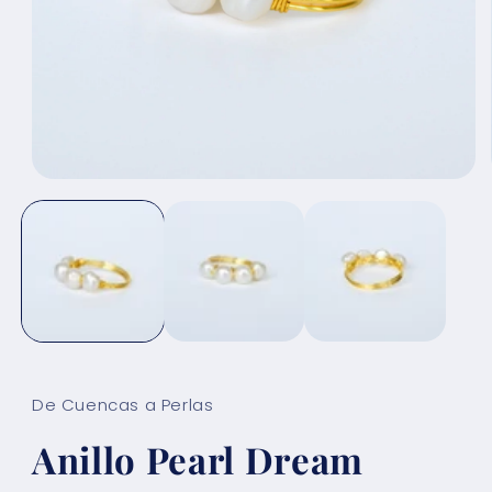
Abrir
elemento
multimedia
1
en
una
ventana
modal
De Cuencas a Perlas
Anillo Pearl Dream