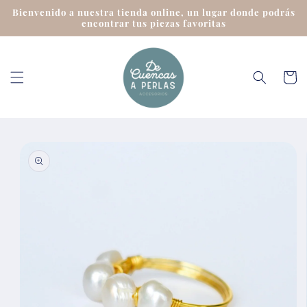
Ir
Bienvenido a nuestra tienda online, un lugar donde podrás
directamente
encontrar tus piezas favoritas
al contenido
Carrit
Ir
directamente
a la
información
del producto