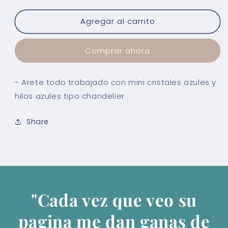
para
para
Agregar al carrito
Arete
Arete
Blue
Blue
Chandelier
Chandelier
Comprar ahora
- Arete todo trabajado con mini cristales azules y
hilos azules tipo chandelier
Share
"Cada vez que veo su
pagina me dan ganas de