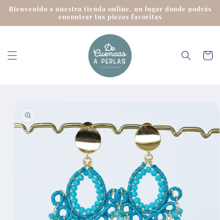
Ir
Bienvenido a nuestra tienda online, un lugar donde podrás
directamente
encontrar tus piezas favoritas
al contenido
Carrit
Ir
directamente
a la
información
del producto