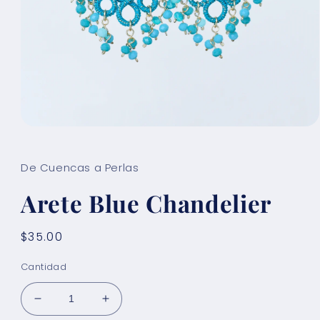
Abrir
elemento
multimedia
1
De Cuencas a Perlas
en
una
Arete Blue Chandelier
ventana
modal
Precio
$35.00
habitual
Cantidad
Reducir
Aumentar
cantidad
cantidad