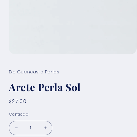
Abrir
elemento
multimedia
1
De Cuencas a Perlas
en
una
Arete Perla Sol
ventana
modal
Precio
$27.00
habitual
Cantidad
Reducir
Aumentar
cantidad
cantidad