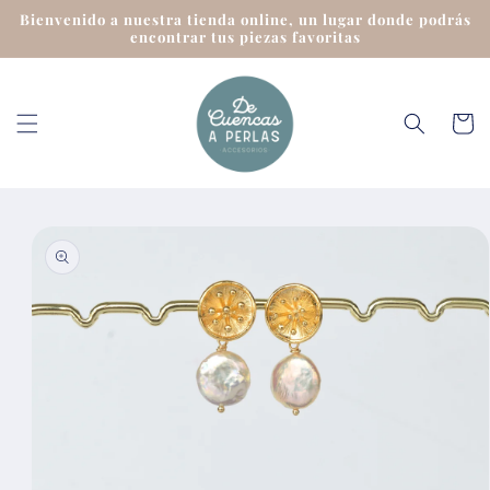
Ir
Bienvenido a nuestra tienda online, un lugar donde podrás
directamente
encontrar tus piezas favoritas
al contenido
Carrit
Ir
directamente
a la
información
del producto