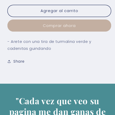
para
para
Agregar al carrito
Arete
Arete
Perla
Perla
Sol
Sol
Comprar ahora
- Arete con una tira de turmalina verde y
cadenitas guindando
Share
"Cada vez que veo su
pagina me dan ganas de