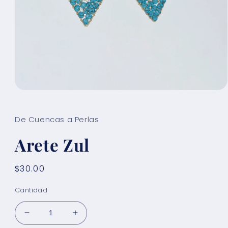
Abrir
elemento
multimedia
1
De Cuencas a Perlas
en
una
Arete Zul
ventana
modal
Precio
$30.00
habitual
Cantidad
Reducir
Aumentar
cantidad
cantidad