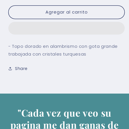
para
para
Agregar al carrito
Arete
Arete
Zul
Zul
- Topo dorado en alambrismo con gota grande
trabajada con cristales turquesas
Share
"Cada vez que veo su
pagina me dan ganas de