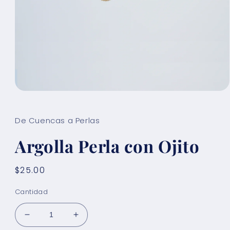
Abrir
elemento
multimedia
1
De Cuencas a Perlas
en
una
Argolla Perla con Ojito
ventana
modal
Precio
$25.00
habitual
Cantidad
Reducir
Aumentar
cantidad
cantidad