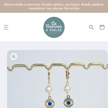
Ir
Bienvenido a nuestra tienda online, un lugar donde podrás
directamente
encontrar tus piezas favoritas
al contenido
Carrit
Ir
directamente
a la
información
del producto