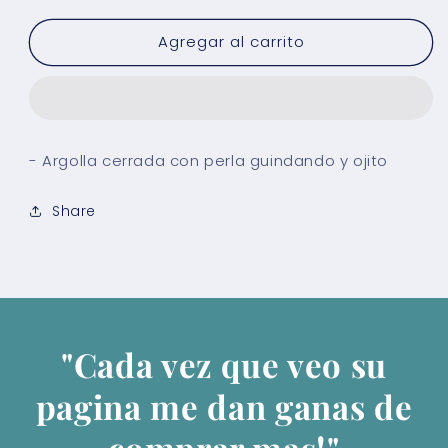
para
para
Agregar al carrito
Argolla
Argolla
Perla
Perla
con
con
Ojito
Ojito
- Argolla cerrada con perla guindando y ojito
Share
"Cada vez que veo su
pagina me dan ganas de
comprar mas!"