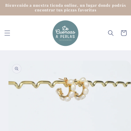
Ir
Bienvenido a nuestra tienda online, un lugar donde podrás
directamente
encontrar tus piezas favoritas
al contenido
Carrit
Ir
directamente
a la
información
del producto