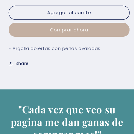
para
para
Agregar al carrito
Argolla
Argolla
Perlas
Perlas
Ovaladas
Ovaladas
Comprar ahora
- Argolla abiertas con perlas ovaladas
Share
"Cada vez que veo su
pagina me dan ganas de