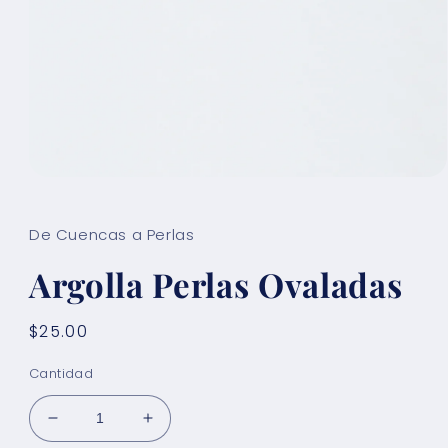
Abrir
elemento
multimedia
1
De Cuencas a Perlas
en
una
Argolla Perlas Ovaladas
ventana
modal
Precio
$25.00
habitual
Cantidad
Reducir
Aumentar
cantidad
cantidad