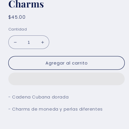
Charms
Precio
$45.00
habitual
Cantidad
Reducir
Aumentar
cantidad
cantidad
para
para
Agregar al carrito
Collar
Collar
Cubano
Cubano
con
con
Charms
Charms
- Cadena Cubana dorada
- Charms de moneda y perlas diferentes