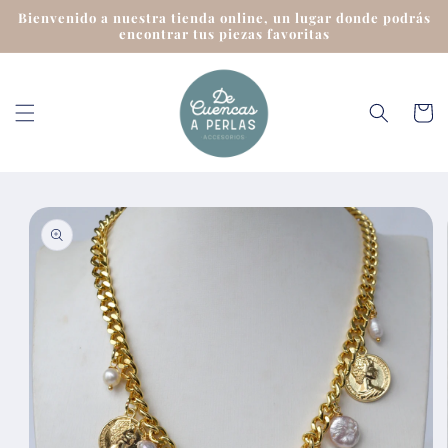
Ir
Bienvenido a nuestra tienda online, un lugar donde podrás
directamente
encontrar tus piezas favoritas
al contenido
Carrit
Ir
directamente
a la
información
del producto