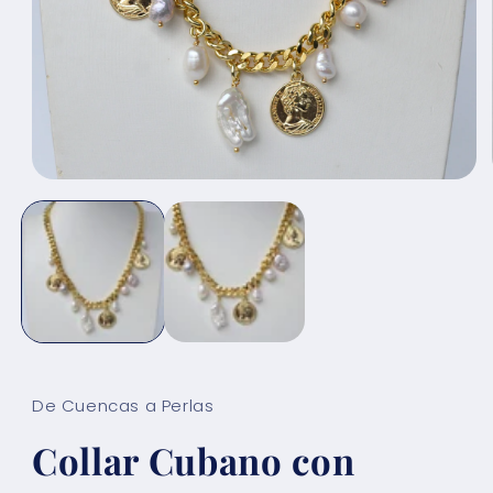
Abrir
elemento
multimedia
1
en
una
ventana
modal
De Cuencas a Perlas
Collar Cubano con