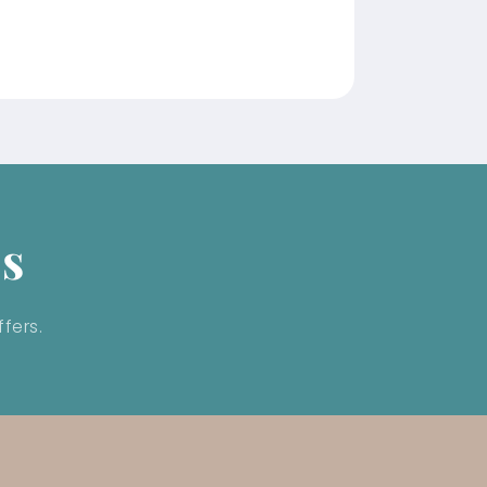
ls
fers.