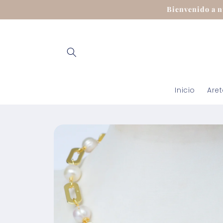
Ir
Bienvenido a n
directamente
al contenido
Inicio
Are
Ir
directamente
a la
información
del producto