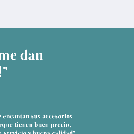
 me dan
!"
 encantan sus accesorios
rque tienen buen precio,
 servicio y buena calidad"