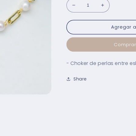
Reducir
Aumentar
cantidad
cantidad
para
para
Agregar al
Collar
Collar
Pearl
Pearl
Link
Link
Comprar
- Choker de perlas entre 
Share