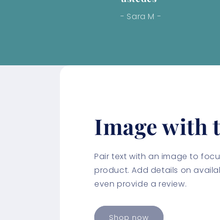
- Sara M -
Image with t
Pair text with an image to fo
product. Add details on availabi
even provide a review.
Shop now