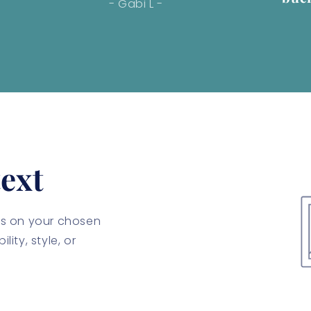
- Gabi L -
ext
cus on your chosen
lity, style, or