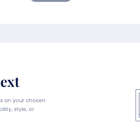
ext
cus on your chosen
lity, style, or