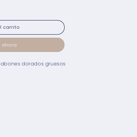
 carrito
 ahora
eslabones dorados gruesos