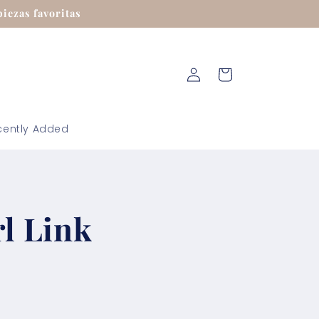
iezas favoritas
Iniciar
Carrito
sesión
cently Added
rl Link