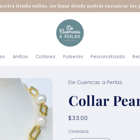
uestra tienda online, un lugar donde podrás encontrar tus p
tes
Anillos
Collares
Pulseras
Personalizado
Re
De Cuencas a Perlas
Collar Pea
Precio
$33.00
habitual
Cantidad