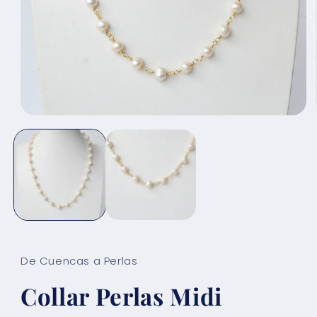
Abrir
elemento
multimedia
1
en
una
ventana
modal
De Cuencas a Perlas
Collar Perlas Midi