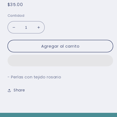
Precio
$35.00
habitual
Cantidad
Reducir
Aumentar
cantidad
cantidad
para
para
Agregar al carrito
Collar
Collar
Perlas
Perlas
Midi
Midi
- Perlas con tejido rosario
Share