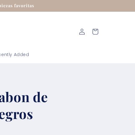
iezas favoritas
Iniciar
Carrito
sesión
cently Added
abon de
negros