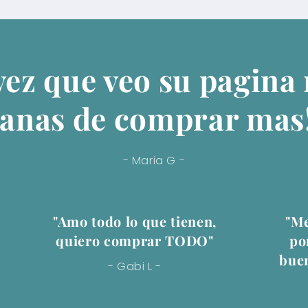
vez que veo su pagina
anas de comprar mas
- Maria G -
"Amo todo lo que tienen,
"Me
quiero comprar TODO"
po
buen
- Gabi L -