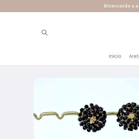
Ir
Bienvenido a n
directamente
al contenido
Inicio
Are
Ir
directamente
a la
información
del producto