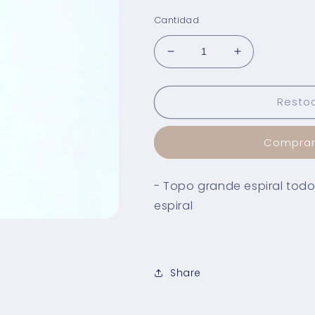
habitual
Cantidad
Reducir
Aumentar
cantidad
cantidad
para
para
Resto
Arete
Arete
Cinnabon
Cinnabon
de
de
Comprar
Cristales
Cristales
negros
negros
- Topo grande espiral todo
espiral
Share