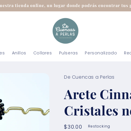
uestra tienda online, un lugar donde podrás encontrar tus p
tes
Anillos
Collares
Pulseras
Personalizado
Re
De Cuencas a Perlas
Arete Cinn
Cristales 
Precio
$30.00
Restocking