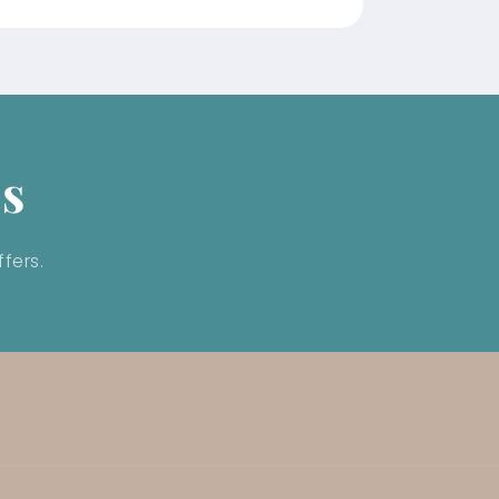
ls
fers.