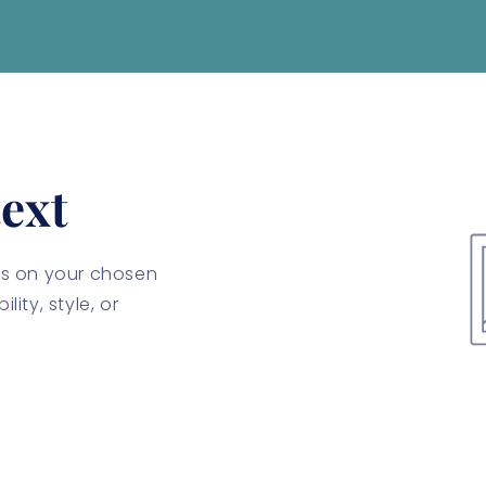
ext
cus on your chosen
lity, style, or