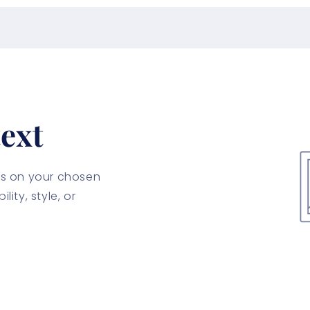
ext
cus on your chosen
lity, style, or