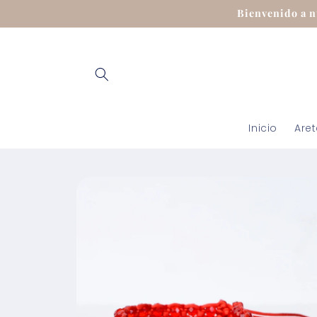
Ir
Bienvenido a n
directamente
al contenido
Inicio
Are
Ir
directamente
a la
información
del producto