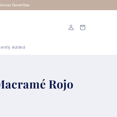
iezas favoritas
Iniciar
Carrito
sesión
cently Added
 Macramé Rojo