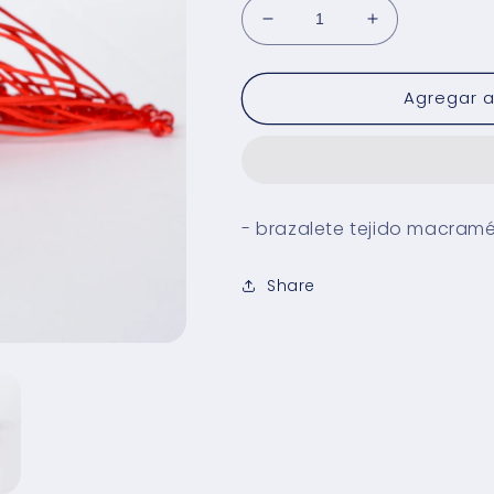
Reducir
Aumentar
cantidad
cantidad
para
para
Agregar al
Brazalete
Brazalete
Macramé
Macramé
Rojo
Rojo
- brazalete tejido macramé c
Share