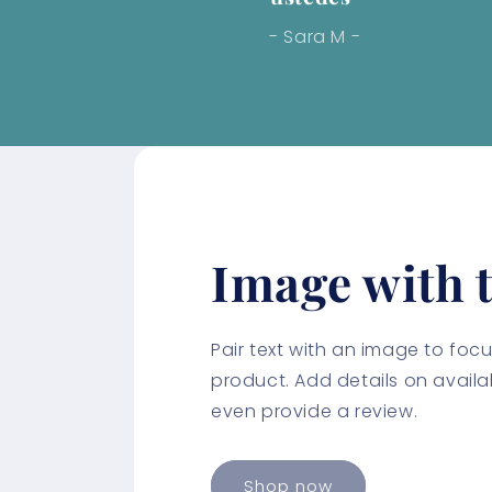
- Sara M -
Image with t
Pair text with an image to fo
product. Add details on availabi
even provide a review.
Shop now