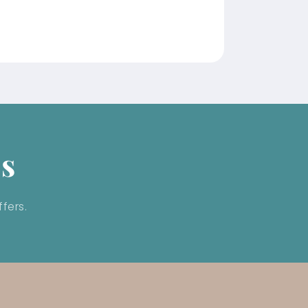
ls
fers.