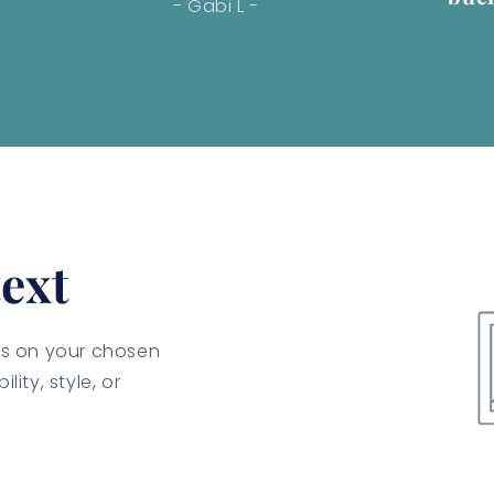
- Gabi L -
ext
cus on your chosen
lity, style, or