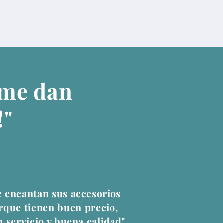
 me dan
!"
 encantan sus accesorios
rque tienen buen precio,
 servicio y buena calidad"