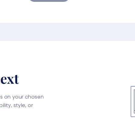
ext
cus on your chosen
lity, style, or