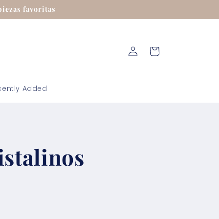
iezas favoritas
Iniciar
Carrito
sesión
cently Added
istalinos