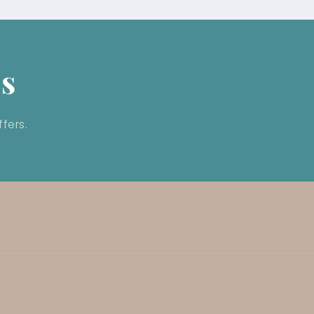
ls
fers.