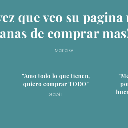
vez que veo su pagina
anas de comprar mas
- Maria G -
"Amo todo lo que tienen,
"Me
quiero comprar TODO"
po
buen
- Gabi L -