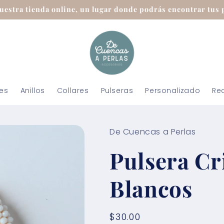
uestra tienda online, un lugar donde podrás encontrar tus p
tes
Anillos
Collares
Pulseras
Personalizado
Re
De Cuencas a Perlas
Pulsera Cr
Blancos
Precio
$30.00