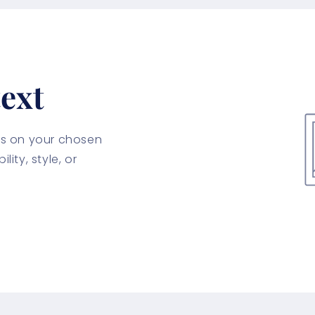
ext
cus on your chosen
lity, style, or