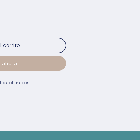
 carrito
 ahora
ales blancos