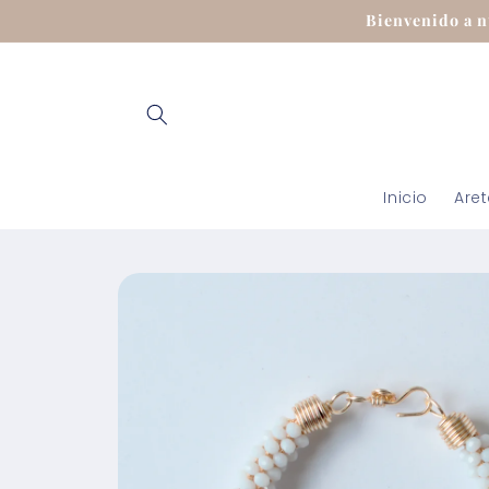
Ir
Bienvenido a n
directamente
al contenido
Inicio
Are
Ir
directamente
a la
información
del producto