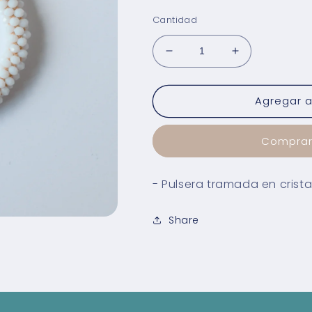
habitual
Cantidad
Reducir
Aumentar
cantidad
cantidad
para
para
Agregar al
Pulsera
Pulsera
Cristalinos
Cristalinos
Blancos
Blancos
Comprar
- Pulsera tramada en crist
Share