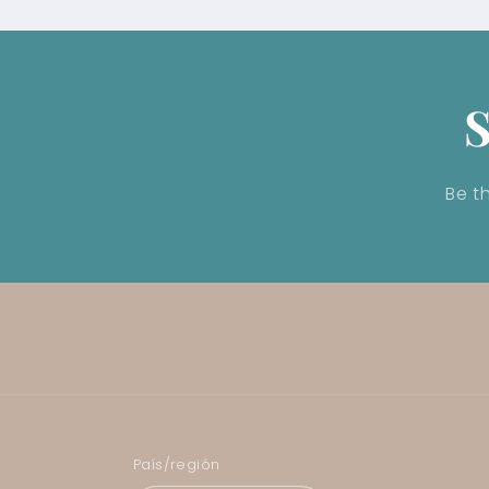
S
Be t
País/región