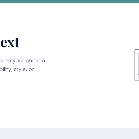
ext
cus on your chosen
lity, style, or