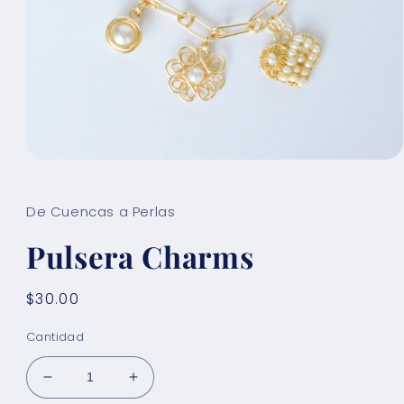
Abrir
elemento
multimedia
1
De Cuencas a Perlas
en
una
Pulsera Charms
ventana
modal
Precio
$30.00
habitual
Cantidad
Reducir
Aumentar
cantidad
cantidad