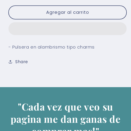
para
para
Agregar al carrito
Pulsera
Pulsera
Charms
Charms
- Pulsera en alambrismo tipo charms
Share
"Cada vez que veo su
pagina me dan ganas de
comprar mas!"