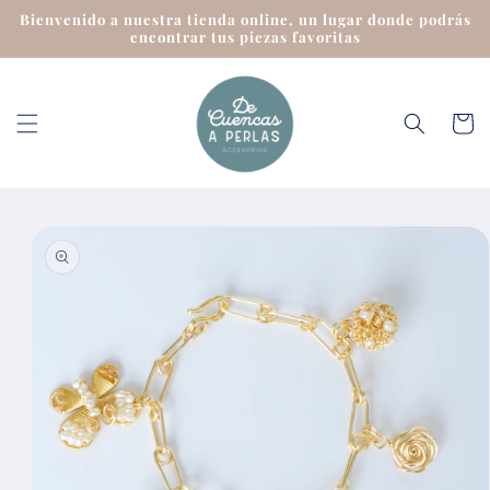
Ir
Bienvenido a nuestra tienda online, un lugar donde podrás
directamente
encontrar tus piezas favoritas
al contenido
Carrit
Ir
directamente
a la
información
del producto