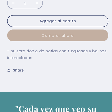
Reducir
Aumentar
cantidad
cantidad
para
para
Agregar al carrito
Pulsera
Pulsera
Doble
Doble
Perla
Perla
Comprar ahora
y
y
Turquesa
Turquesa
- pulsera doble de perlas con turquesas y balines
intercalados
Share
"Cada vez que veo su