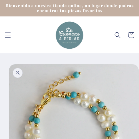
Ir
Bienvenido a nuestra tienda online, un lugar donde podrás
directamente
encontrar tus piezas favoritas
al contenido
Carrit
Ir
directamente
a la
información
del producto