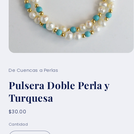
Abrir
elemento
multimedia
1
De Cuencas a Perlas
en
una
Pulsera Doble Perla y
ventana
modal
Turquesa
Precio
$30.00
habitual
Cantidad