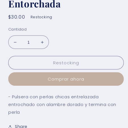
Entorchada
Precio
$30.00
Restocking
habitual
Cantidad
Reducir
Aumentar
cantidad
cantidad
para
para
Restocking
Pulsera
Pulsera
Perlas
Perlas
Entorchada
Entorchada
Comprar ahora
- Pulsera con perlas chicas entrelazada
entrochado con alambre dorado y termina con
perla
Share