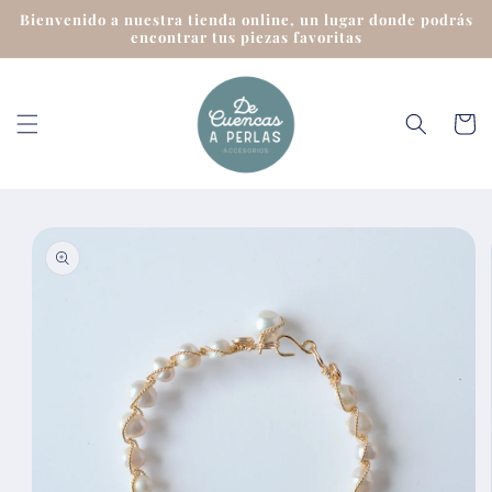
Ir
Bienvenido a nuestra tienda online, un lugar donde podrás
directamente
encontrar tus piezas favoritas
al contenido
Carrit
Ir
directamente
a la
información
del producto