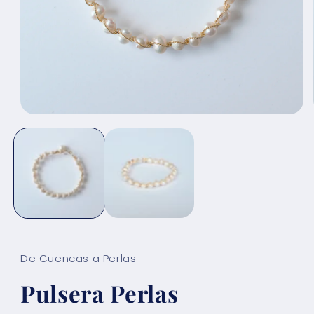
Abrir
elemento
multimedia
1
en
una
ventana
modal
De Cuencas a Perlas
Pulsera Perlas